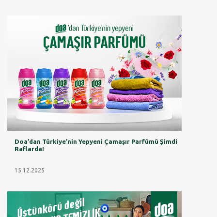
Doa’dan Türkiye’nin Yepyeni Çamaşır Parfümü Şimdi
Raflarda!
15.12.2025